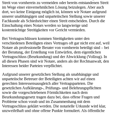
Streit von vornherein zu vermeiden oder bereits entstandenen Streit
im Wege einer einvernehmlichen Lösung beizulegen. Aber auch
dort, wo keine Einigung möglich ist, können wir Notare aufgrund
unserer unabhängigen und unparteiischen Stellung sowie unserer
Fachkunde als Schiedsrichter einen Streit entscheiden. Durch die
Einschaltung eines Notars werden so langwierige und
kostenträchtige Streitigkeiten vor Gericht vermieden.
Bei Vertragsschlüssen kommen Streitigkeiten unter den
verschiedenen Beteiligten eines Vertrages oft gar nicht erst auf, weil
Notare als professionelle Berater von vornherein beteiligt sind – bei
der Beratung, der Erstellung von Entwürfen, dem eigentlichen
Vertragsschluss (Beurkundung) und der Abwicklung (Vollzug). In
all diesen Phasen sind wir Notare, anders als der Rechtsanwalt, den
Interessen beider Parteien verpflichtet.
Aufgrund unserer gesetzlichen Stellung als unabhängige und
unparteiische Betreuer der Beteiligten achten wir auf einen
gerechten Interessensausgleich aller Vertragsparteien. Die
gesetzlichen Aufklärungs-, Prüfungs- und Belehrungspflichten
sowie die vorgeschriebenen Förmlichkeiten nach dem
Beurkundungsgesetz tragen dazu bei, dass offene Fragen und
Probleme schon vorab und im Zusammenhang mit dem
Vertragsschluss geklärt werden. Die notarielle Urkunde wird klar,
unzweifelhaft und ohne offene Punkte formuliert. Als öffentliche