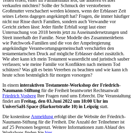
Teilen erben, einer im Familienhaus lebt, die anderen es aber
verkaufen möchten? Sollte der Schmuck der verstorbenen
Großmutter verschachert werden können, wenn der Erblasser Zeit
seines Lebens dagegen angekämpft hat? Fragen, die immer häufiger
nicht nur Risse durch Familien, sondern auch Verwandte vor
Gericht ziehen lässt: Jeder fünfte Erbfall sorgt laut einer
Untersuchung von 2018 bereits jetzt zu Auseinandersetzungen und
Streit innerhalb der Familie. Neue Modelle des Zusammenlebens
wie Patchwork-Familien und die von der Ampelregierung
angekündigte Verantwortungsgemeinschaft verschärfen den
testamentarischen Druck auf mögliche Erblasser dabei zusätzlich.
Wie aber kann ich mein Testament wasserdicht und juristisch sauber
verfassen; wie meine Familie vor Konflikten nach meinem Tod
schützen? Was gilt es beim Vererben zu beachten und wie kann ich
heute schon bestmöglich für morgen vorsorgen?
In einem
interaktiven Testamente-Workshop der Friedrich-
Naumann-Stiftung
für die Freiheit beantwortet Rechtsanwalt
Friedrich Vosberg
Ihre Fragen rund ums Erbrecht. Die Veranstaltung
findet am
Freitag, den 03.Juni 2022 um 18:00 Uhr im
UniverSaH-Space (Harkortstraße 10) in Leipzig
statt.
Die kostenlose
Anmeldung
erfolgt über die Website der Friedrich-
Naumann-Stiftung für die Freiheit. Die Anzahl der Teilnehmer ist
auf 25 Personen begrenzt. Weitere Informationen zum Ablauf des
Workshops finden Sie
hier
.