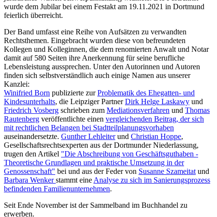
wurde dem Jubilar bei einem Festakt am 19.11.2021 in Dortmund
feierlich überreicht.
Der Band umfasst eine Reihe von Aufsätzen zu verwandten
Rechtsthemen. Eingebracht wurden diese von befreundeten
Kollegen und Kolleginnen, die dem renomierten Anwalt und Notar
damit auf 580 Seiten ihre Anerkennung für seine berufliche
Lebensleistung aussprechen. Unter den Autorinnen und Autoren
finden sich selbstverständlich auch einige Namen aus unserer
Kanzlei:
Winifried Born
publizierte zur
Problematik des Ehegatten- und
Kindesunterhalts
, die Leipziger Partner
Dirk Helge Laskawy
und
Friedrich Vosberg
schrieben zum
Mediationsverfahren
und
Thomas
Rautenberg
veröffentlichte einen
vergleichenden Beitrag, der sich
mit rechtlichen Belangen bei Stadtteilplanungsvorhaben
auseinandersetzte.
Gunther Lehleiter
und
Christian Hoppe
,
Gesellschaftsrechtsexperten aus der Dortmunder Niederlassung,
trugen den Artikel
"Die Abschreibung von Geschäftsguthaben -
Theoretische Grundlagen und praktische Umsetzung in der
Genossenschaft"
bei und aus der Feder von
Susanne Szameitat
und
Barbara Wenker
stammt eine
Analyse zu sich im Sanierungsprozess
befindenden Familienunternehmen
.
Seit Ende November ist der Sammelband im Buchhandel zu
erwerben.