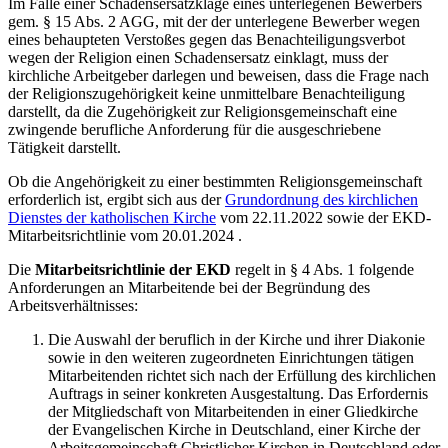
Im Falle einer Schadensersatzklage eines unterlegenen Bewerbers
gem. § 15 Abs. 2 AGG, mit der der unterlegene Bewerber wegen
eines behaupteten Verstoßes gegen das Benachteiligungsverbot
wegen der Religion einen Schadensersatz einklagt, muss der
kirchliche Arbeitgeber darlegen und beweisen, dass die Frage nach
der Religionszugehörigkeit keine unmittelbare Benachteiligung
darstellt, da die Zugehörigkeit zur Religionsgemeinschaft eine
zwingende berufliche Anforderung für die ausgeschriebene
Tätigkeit darstellt.
Ob die Angehörigkeit zu einer bestimmten Religionsgemeinschaft
erforderlich ist, ergibt sich aus der
Grundordnung des kirchlichen
Dienstes der katholischen Kirche
vom 22.11.2022 sowie der EKD-
Mitarbeitsrichtlinie vom 20.01.2024 .
Die
Mitarbeitsrichtlinie der EKD
regelt in § 4 Abs. 1 folgende
Anforderungen an Mitarbeitende bei der Begründung des
Arbeitsverhältnisses:
Die Auswahl der beruflich in der Kirche und ihrer Diakonie
sowie in den weiteren zugeordneten Einrichtungen tätigen
Mitarbeitenden richtet sich nach der Erfüllung des kirchlichen
Auftrags in seiner konkreten Ausgestaltung. Das Erfordernis
der Mitgliedschaft von Mitarbeitenden in einer Gliedkirche
der Evangelischen Kirche in Deutschland, einer Kirche der
Arbeitsgemeinschaft Christlicher Kirchen in Deutschland oder