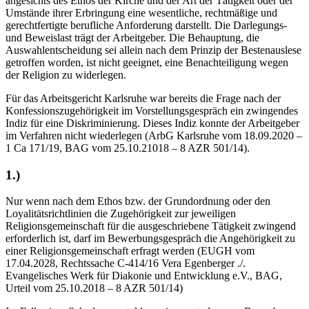
angesichts des Ethos der Kirche und der Art der Tätigkeit oder der
Umstände ihrer Erbringung eine wesentliche, rechtmäßige und
gerechtfertigte berufliche Anforderung darstellt. Die Darlegungs-
und Beweislast trägt der Arbeitgeber. Die Behauptung, die
Auswahlentscheidung sei allein nach dem Prinzip der Bestenauslese
getroffen worden, ist nicht geeignet, eine Benachteiligung wegen
der Religion zu widerlegen.
Für das Arbeitsgericht Karlsruhe war bereits die Frage nach der
Konfessionszugehörigkeit im Vorstellungsgespräch ein zwingendes
Indiz für eine Diskriminierung. Dieses Indiz konnte der Arbeitgeber
im Verfahren nicht wiederlegen (ArbG Karlsruhe vom 18.09.2020 –
1 Ca 171/19, BAG vom 25.10.21018 – 8 AZR 501/14).
1.)
Nur wenn nach dem Ethos bzw. der Grundordnung oder den
Loyalitätsrichtlinien die Zugehörigkeit zur jeweiligen
Religionsgemeinschaft für die ausgeschriebene Tätigkeit zwingend
erforderlich ist, darf im Bewerbungsgespräch die Angehörigkeit zu
einer Religionsgemeinschaft erfragt werden (EUGH vom
17.04.2028, Rechtssache C-414/16 Vera Egenberger ./.
Evangelisches Werk für Diakonie und Entwicklung e.V., BAG,
Urteil vom 25.10.2018 – 8 AZR 501/14)