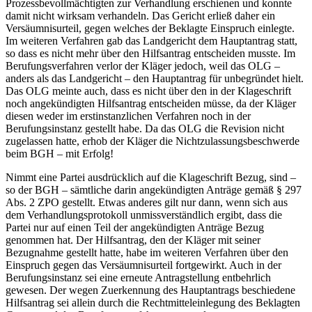
Prozessbevollmächtigten zur Verhandlung erschienen und konnte
damit nicht wirksam verhandeln. Das Gericht erließ daher ein
Versäumnisurteil, gegen welches der Beklagte Einspruch einlegte.
Im weiteren Verfahren gab das Landgericht dem Hauptantrag statt,
so dass es nicht mehr über den Hilfsantrag entscheiden musste. Im
Berufungsverfahren verlor der Kläger jedoch, weil das OLG –
anders als das Landgericht – den Hauptantrag für unbegründet hielt.
Das OLG meinte auch, dass es nicht über den in der Klageschrift
noch angekündigten Hilfsantrag entscheiden müsse, da der Kläger
diesen weder im erstinstanzlichen Verfahren noch in der
Berufungsinstanz gestellt habe. Da das OLG die Revision nicht
zugelassen hatte, erhob der Kläger die Nichtzulassungsbeschwerde
beim BGH – mit Erfolg!
Nimmt eine Partei ausdrücklich auf die Klageschrift Bezug, sind –
so der BGH – sämtliche darin angekündigten Anträge gemäß § 297
Abs. 2 ZPO gestellt. Etwas anderes gilt nur dann, wenn sich aus
dem Verhandlungsprotokoll unmissverständlich ergibt, dass die
Partei nur auf einen Teil der angekündigten Anträge Bezug
genommen hat. Der Hilfsantrag, den der Kläger mit seiner
Bezugnahme gestellt hatte, habe im weiteren Verfahren über den
Einspruch gegen das Versäumnisurteil fortgewirkt. Auch in der
Berufungsinstanz sei eine erneute Antragstellung entbehrlich
gewesen. Der wegen Zuerkennung des Hauptantrags beschiedene
Hilfsantrag sei allein durch die Rechtmitteleinlegung des Beklagten