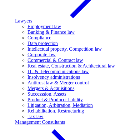
Lawyers
Employment law
Banking & Finance law
Compliance
Data protection
Intellectual property, Competition law
Corporate law
Commercial & Contract law
Real estate, Construction & Achitectural law
IT- & Telecommunications law
Insolvency administrations
Antitrust law & Merger control
Mergers & Acquisitions
Successsion, Assets
Product & Producer liability
Litigation, Arbitration, Mediation
Rehabilitation, Restructuring
Tax law
Management Consultants