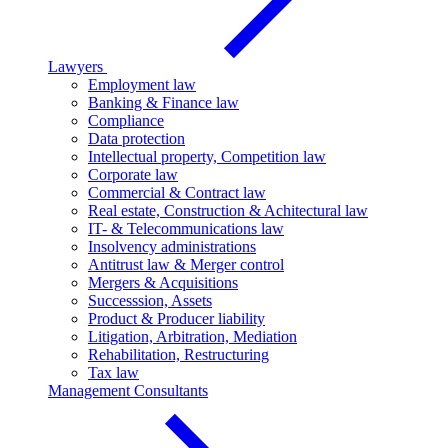
Lawyers
Employment law
Banking & Finance law
Compliance
Data protection
Intellectual property, Competition law
Corporate law
Commercial & Contract law
Real estate, Construction & Achitectural law
IT- & Telecommunications law
Insolvency administrations
Antitrust law & Merger control
Mergers & Acquisitions
Successsion, Assets
Product & Producer liability
Litigation, Arbitration, Mediation
Rehabilitation, Restructuring
Tax law
Management Consultants