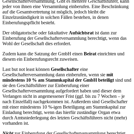
Gesellschafterversammlung. Gibt es mehrere Geschäftsführer, kann
jeder von ihnen eine Versammlung einberufen. Eine Beschränkung
auf die Gesamtvertretung ist möglich, jedoch bleibt die
Einzelzuständigkeit in solchen Fällen bestehen, in denen
Einberufungspflicht besteht.
Der obligatorische oder fakultative
Aufsichtsrat
ist dann zur
Einberufung der Gesellschafterversammlung berechtigt, wenn das
Wohl der Gesellschaft dies erfordert.
Zudem kann die Satzung der GmbH einen
Beirat
einrichten und
diesem ein Einberufungsrecht zuweisen.
Last but not least können
Gesellschafter
eine
Gesellschafterversammlung dann einberufen, wenn sie
mit
mindestens 10 % am Stammkapital der GmbH beteiligt
sind und
sie den Geschäftsführer zur Einberufung einer
Gesellschafterversammlung aufgefordert haben und dieser dem
Verlangen nicht in angemessener Frist (ggf. bis zu 7 Wochen – je
nach Einzelfall) nachgekommen ist. Außerdem sind Gesellschafter
mit einer mindestens 10 %-igen Beteiligung am Stammkapital zur
Einladung berechtigt, wenn das hierfür zuständige Organ etwa
durch Amtsniederlegung des letzten Geschäftsführers nicht (mehr)
vorhanden ist.
Nicht
zur Einberufung der Gesellschafterversammlung berechtigt