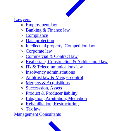
Lawyers
Employment law
Banking & Finance law
Compliance
Data protection
Intellectual property, Competition law
Corporate law
Commercial & Contract law
Real estate, Construction & Achitectural law
IT- & Telecommunications law
Insolvency administrations
Antitrust law & Merger control
Mergers & Acquisitions
Successsion, Assets
Product & Producer liability
Litigation, Arbitration, Mediation
Rehabilitation, Restructuring
Tax law
Management Consultants