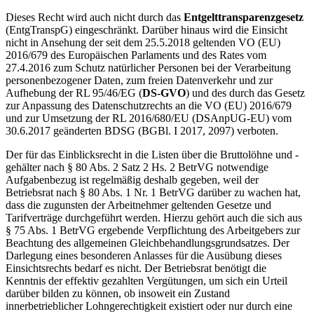
Dieses Recht wird auch nicht durch das
Entgelttransparenzgesetz
(EntgTranspG) eingeschränkt. Darüber hinaus wird die Einsicht
nicht in Ansehung der seit dem 25.5.2018 geltenden VO (EU)
2016/679 des Europäischen Parlaments und des Rates vom
27.4.2016 zum Schutz natürlicher Personen bei der Verarbeitung
personenbezogener Daten, zum freien Datenverkehr und zur
Aufhebung der RL 95/46/EG (
DS-GVO
) und des durch das Gesetz
zur Anpassung des Datenschutzrechts an die VO (EU) 2016/679
und zur Umsetzung der RL 2016/680/EU (DSAnpUG-EU) vom
30.6.2017 geänderten BDSG (BGBl. I 2017, 2097) verboten.
Der für das Einblicksrecht in die Listen über die Bruttolöhne und -
gehälter nach § 80 Abs. 2 Satz 2 Hs. 2 BetrVG notwendige
Aufgabenbezug ist regelmäßig deshalb gegeben, weil der
Betriebsrat nach § 80 Abs. 1 Nr. 1 BetrVG darüber zu wachen hat,
dass die zugunsten der Arbeitnehmer geltenden Gesetze und
Tarifverträge durchgeführt werden. Hierzu gehört auch die sich aus
§ 75 Abs. 1 BetrVG ergebende Verpflichtung des Arbeitgebers zur
Beachtung des allgemeinen Gleichbehandlungsgrundsatzes. Der
Darlegung eines besonderen Anlasses für die Ausübung dieses
Einsichtsrechts bedarf es nicht. Der Betriebsrat benötigt die
Kenntnis der effektiv gezahlten Vergütungen, um sich ein Urteil
darüber bilden zu können, ob insoweit ein Zustand
innerbetrieblicher Lohngerechtigkeit existiert oder nur durch eine